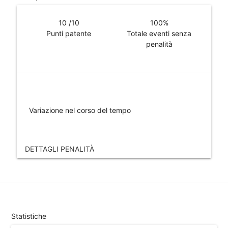
10
/10
100%
Punti patente
Totale eventi senza
penalità
date_range
Variazione nel corso del tempo
DETTAGLI PENALITÀ
filter_list
Statistiche