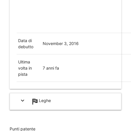
Data di
November 3, 2016
debutto
Ultima
volta in
7 anni fa
pista
expand_more
Leghe
help_outline
Punti patente