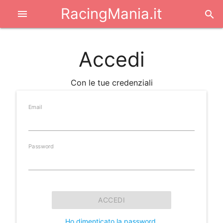
RacingMania.it
menu
search
Accedi
Con le tue credenziali
Email
Password
ACCEDI
Ho dimenticato la password
.