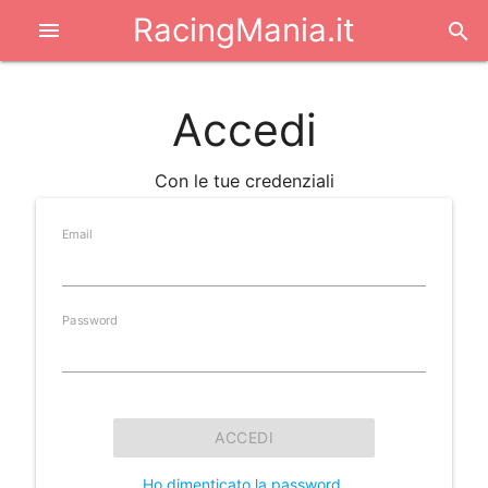
RacingMania.it
menu
search
Accedi
Con le tue credenziali
Email
Password
ACCEDI
Ho dimenticato la password
.