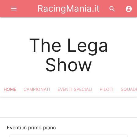
RacingMania.it
menu
search
account_circle
The Lega
Show
HOME
CAMPIONATI
EVENTI SPECIALI
PILOTI
SQUAD
filter_list
notifications_off
share
Eventi in primo piano