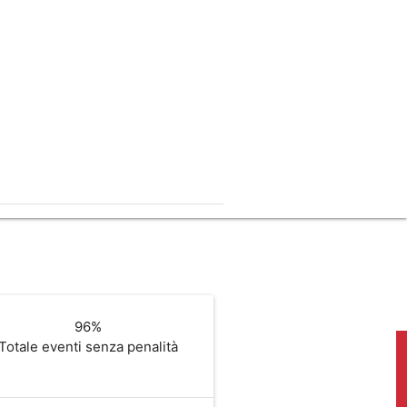
help_outline
96%
Totale eventi senza penalità