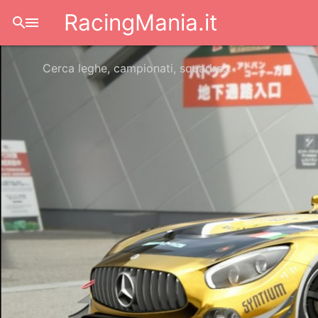
RacingMania.it
search
menu