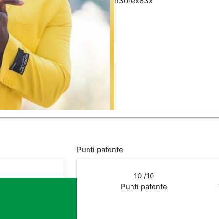
n3orex83x
flag
Punti patente
10
/10
Punti patente