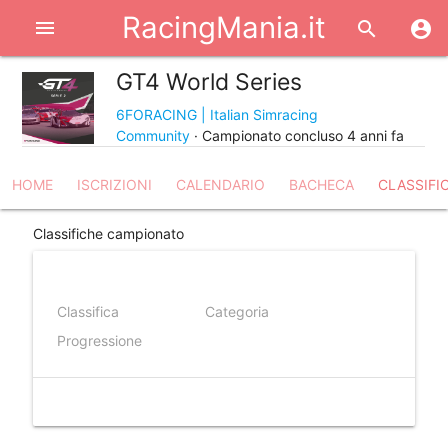
RacingMania.it
menu
search
account_circle
GT4 World Series
share
6FORACING | Italian Simracing
Community
· Campionato concluso 4 anni fa
HOME
ISCRIZIONI
CALENDARIO
BACHECA
CLASSIFI
Classifiche campionato
Classifica
Categoria
Progressione