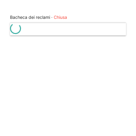
help_outline
Bacheca dei reclami ·
Chiusa