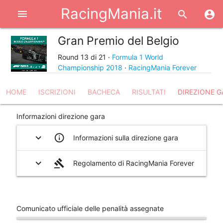
RacingMania.it
menu
search
account_circle
Gran Premio del Belgio
share
Round 13 di 21 ·
Formula 1 World
Championship 2018
·
RacingMania Forever
HOME
ISCRIZIONI
BACHECA
RISULTATI
DIREZIONE G
Informazioni direzione gara
expand_more
info_outline
Informazioni sulla direzione gara
expand_more
gavel
Regolamento di RacingMania Forever
help_outline
Comunicato ufficiale delle penalità assegnate