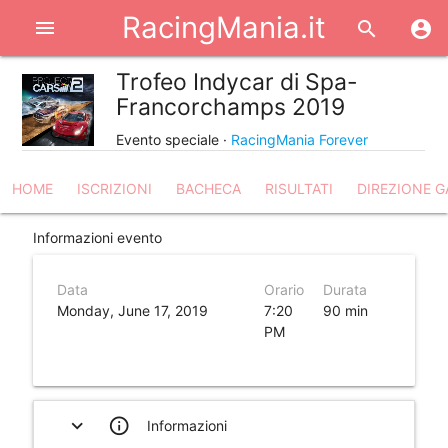
RacingMania.it
menu
search
account_circle
Trofeo Indycar di Spa-
share
Francorchamps 2019
Evento speciale ·
RacingMania Forever
HOME
ISCRIZIONI
BACHECA
RISULTATI
DIREZIONE G
Informazioni evento
Data
Orario
Durata
Monday, June 17, 2019
7:20
90 min
PM
expand_more
info_outline
Informazioni