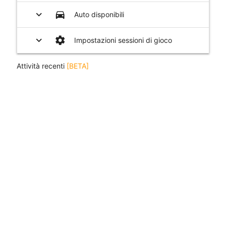
expand_more
directions_car
Auto disponibili
expand_more
settings
Impostazioni sessioni di gioco
Attività recenti
[BETA]