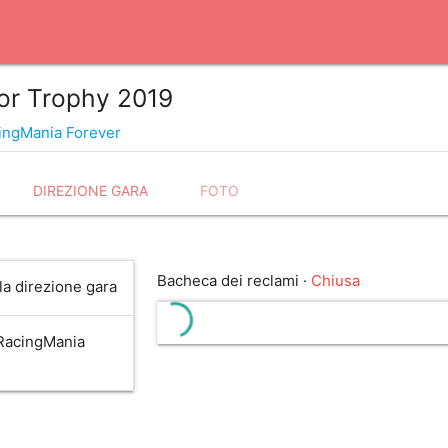
ior Trophy 2019
ingMania Forever
DIREZIONE GARA
FOTO
Bacheca dei reclami ·
Chiusa
la direzione gara
RacingMania
help_outline