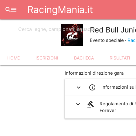
RacingMania.it
search
menu
Red Bull Jun
Evento speciale ·
Rac
HOME
ISCRIZIONI
BACHECA
RISULTATI
Informazioni direzione gara
expand_more
info_outline
Informazioni sul
expand_more
gavel
Regolamento di 
Forever