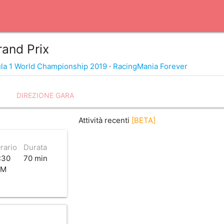
rand Prix
la 1 World Championship 2019
·
RacingMania Forever
DIREZIONE GARA
Attività recenti
[BETA]
rario
Durata
:30
70 min
PM