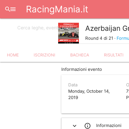
RacingMania.it
search
menu
Azerbaijan G
Round 4 di 21 ·
Formu
HOME
ISCRIZIONI
BACHECA
RISULTATI
Informazioni evento
Data
O
Monday, October 14,
7
2019
expand_more
info_outline
Informazioni