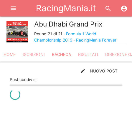
RacingMania.it
menu
search
account_circle
Abu Dhabi Grand Prix
share
Round 21 di 21 ·
Formula 1 World
Championship 2019
·
RacingMania Forever
HOME
ISCRIZIONI
BACHECA
RISULTATI
DIREZIONE G
create
NUOVO POST
Post condivisi