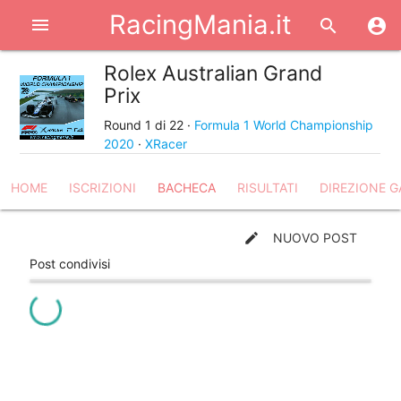
RacingMania.it
menu
search
account_circle
Rolex Australian Grand
share
Prix
Round 1 di 22 ·
Formula 1 World Championship
2020
·
XRacer
HOME
ISCRIZIONI
BACHECA
RISULTATI
DIREZIONE G
create
NUOVO POST
Post condivisi