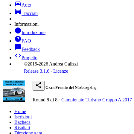
directions_car
Auto
stadium
Tracciati
Informazioni
info
Introduzione
help
FAQ
feedback
Feedback
code
Progetto
©2015-2026 Andrea Galizzi
Release 3.1.6
·
Licenze
share
Gran Premio del Nürburgring
Round 8 di 8 ·
Campionato Turismo Gruppo A 2017
Home
Iscrizioni
Bacheca
Risultati
Direzione gara