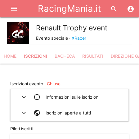
RacingMania.it
menu
search
account_circle
Renault Trophy event
share
Evento speciale ·
XRacer
HOME
ISCRIZIONI
BACHECA
RISULTATI
DIREZIONE G
help_outline
Iscrizioni evento ·
Chiuse
expand_more
info_outline
Informazioni sulle iscrizioni
expand_more
public
Iscrizioni aperte a tutti
Piloti iscritti