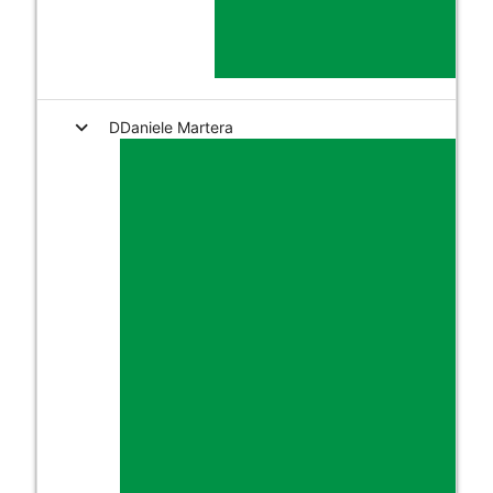
expand_more
D
Daniele Martera