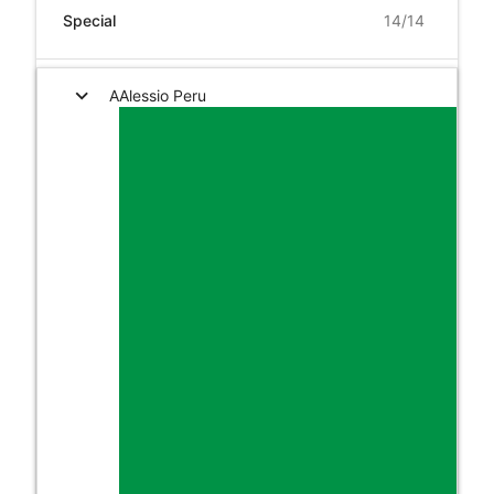
Special
expand_more
A
Alessio Peru