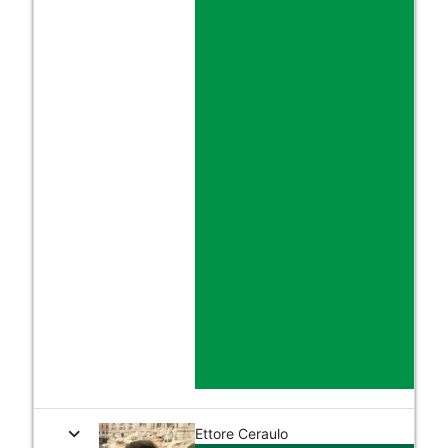
expand_more
Ettore Ceraulo