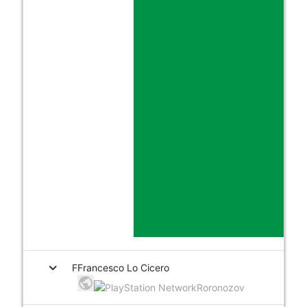
expand_more
F
Francesco Lo Cicero
Roronozov