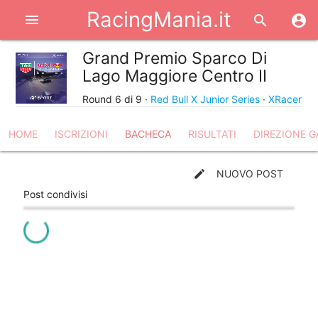
RacingMania.it
menu
search
account_circle
Grand Premio Sparco Di
share
Lago Maggiore Centro II
Round 6 di 9 ·
Red Bull X Junior Series
·
XRacer
HOME
ISCRIZIONI
BACHECA
RISULTATI
DIREZIONE G
create
NUOVO POST
Post condivisi