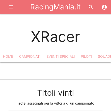
RacingMania.it
menu
search
account_circle
XRacer
HOME
CAMPIONATI
EVENTI SPECIALI
PILOTI
SQUAD
filter_list
notifications_off
share
Titoli vinti
Trofei assegnati per la vittoria di un campionato