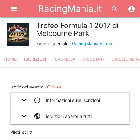
RacingMania.it
menu
search
account_circle
Trofeo Formula 1 2017 di
share
Melbourne Park
Evento speciale ·
RacingMania Forever
HOME
ISCRIZIONI
BACHECA
RISULTATI
DIREZIONE G
help_outline
Iscrizioni evento ·
Chiuse
expand_more
info_outline
Informazioni sulle iscrizioni
expand_more
public
Iscrizioni aperte a tutti
Piloti iscritti