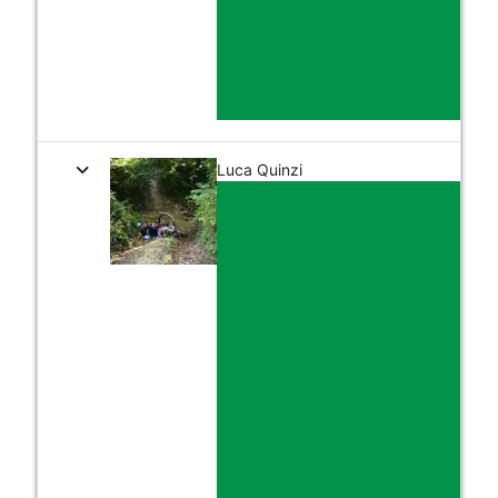
expand_more
Luca Quinzi