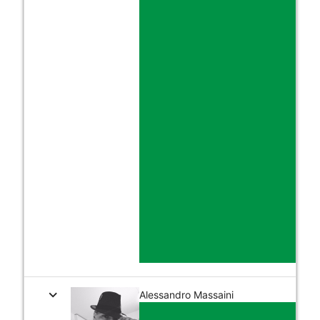
expand_more
Alessandro Massaini