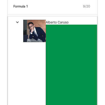
Formula 1
expand_more
Alberto Caruso