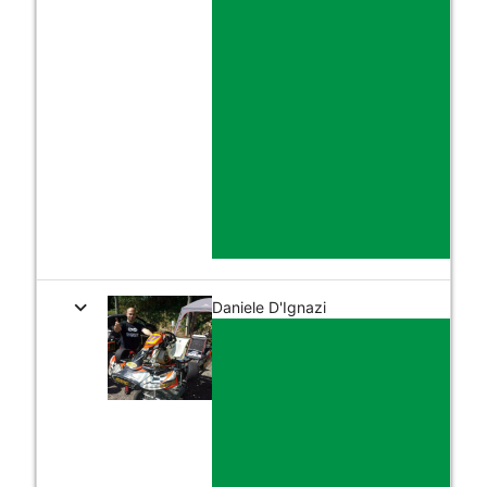
expand_more
Daniele D'Ignazi