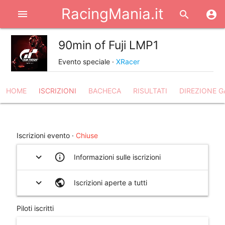
RacingMania.it
menu
search
account_circle
90min of Fuji LMP1
share
Evento speciale ·
XRacer
HOME
ISCRIZIONI
BACHECA
RISULTATI
DIREZIONE G
help_outline
Iscrizioni evento ·
Chiuse
expand_more
info_outline
Informazioni sulle iscrizioni
expand_more
public
Iscrizioni aperte a tutti
Piloti iscritti