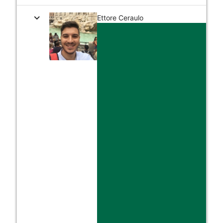
expand_more
Ettore Ceraulo