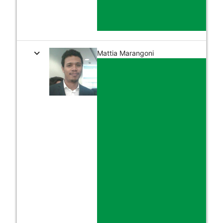
expand_more
Mattia Marangoni